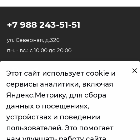
+7 988 243-51-51
ул. Северная, д.326
пн. - вс.: с 10.00 до 20.00
Этот сайт использует cookie и
Представленные на сайте товарные знаки используются с
сервисы аналитики, включая
правомерной информационной и описательной целью.
Яндекс.Метрику, для сбора
iPhone, iPad, MacBook, iMac, Apple Watch, AirPods - правообладатель
Apple Inc. (Эпл Инк.);
данных о посещениях,
Samsung – правообладатель Samsung Electronics Co. Ltd. (Самсунг
устройствах и поведении
Электроникс Ко., Лтд.);
пользователей. Это помогает
Товарные знаки используется с целью описания товара, в
отношении которых производятся услуги по ремонту сервисным
центром.
нам улучшать работу сайта.
Услуги оказываются в неавторизованном сервисном центре, не