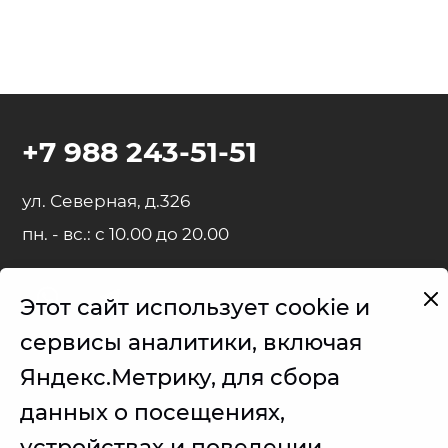
+7 988 243-51-51
ул. Северная, д.326
пн. - вс.: с 10.00 до 20.00
Этот сайт использует cookie и
Представленные на сайте товарные знаки используются с
сервисы аналитики, включая
правомерной информационной и описательной целью.
Яндекс.Метрику, для сбора
iPhone, iPad, MacBook, iMac, Apple Watch, AirPods - правообладатель
Apple Inc. (Эпл Инк.);
данных о посещениях,
Samsung – правообладатель Samsung Electronics Co. Ltd. (Самсунг
устройствах и поведении
Электроникс Ко., Лтд.);