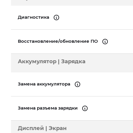
A2289
iPhone 16
iPad Pro 11" (3gen.) 2021
iPhone 13 Pro
iPad 
Диагностика
MacBook Pro 13" Re
A1989
iPhone 15 Pro Max
iPad Pro 11" (2gen.) 2020
iPhone 13 mini
iPad 
MacBook Pro 16" Re
iPhone 15 Pro
iPad Pro 11" (1gen.) 2018
iPhone 13
iPad 
Восстановление/обновление ПО
A2141
MacBook Pro 15" Re
Аккумулятор | Зарядка
A1990
MacBook Pro 13" Re
A2159
Замена аккумулятора
MacBook Pro 15" Re
A1990
Замена разъема зарядки
Дисплей | Экран