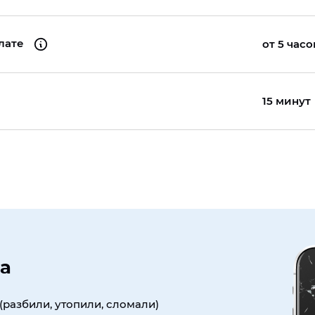
плате
от 5 часо
15 минут
а
(разбили, утопили, сломали)