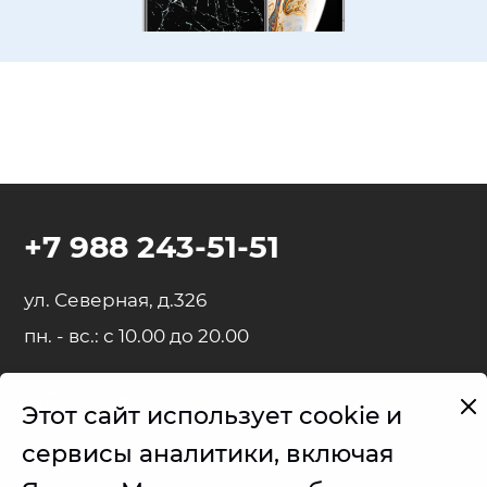
+7 988 243-51-51
ул. Северная, д.326
пн. - вс.: с 10.00 до 20.00
Этот сайт использует cookie и
Представленные на сайте товарные знаки используются с
сервисы аналитики, включая
правомерной информационной и описательной целью.