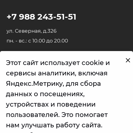
+7 988 243-51-51
ул. Северная, д.326
пн. - вс.: с 10.00 до 20.00
Этот сайт использует cookie и
Представленные на сайте товарные знаки используются с
сервисы аналитики, включая
правомерной информационной и описательной целью.
Яндекс.Метрику, для сбора
iPhone, iPad, MacBook, iMac, Apple Watch, AirPods - правообладатель
Apple Inc. (Эпл Инк.);
данных о посещениях,
Samsung – правообладатель Samsung Electronics Co. Ltd. (Самсунг
устройствах и поведении
Электроникс Ко., Лтд.);
пользователей. Это помогает
Товарные знаки используется с целью описания товара, в
отношении которых производятся услуги по ремонту сервисным
центром.
нам улучшать работу сайта.
Услуги оказываются в неавторизованном сервисном центре, не
связанными с компаниями Правообладателями товарных знаков и/