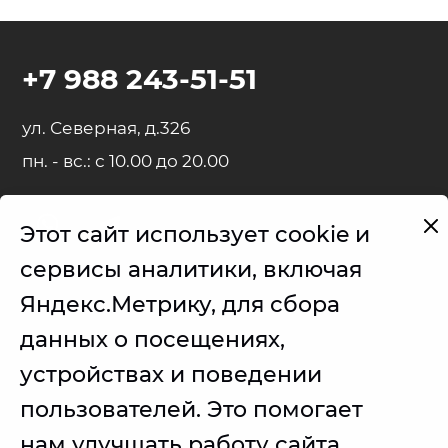
+7 988 243-51-51
ул. Северная, д.326
пн. - вс.: с 10.00 до 20.00
Этот сайт использует cookie и
Представленные на сайте товарные знаки используются с
сервисы аналитики, включая
правомерной информационной и описательной целью.
Яндекс.Метрику, для сбора
iPhone, iPad, MacBook, iMac, Apple Watch, AirPods - правообладатель
Apple Inc. (Эпл Инк.);
данных о посещениях,
Samsung – правообладатель Samsung Electronics Co. Ltd. (Самсунг
устройствах и поведении
Электроникс Ко., Лтд.);
пользователей. Это помогает
Товарные знаки используется с целью описания товара, в
отношении которых производятся услуги по ремонту сервисным
центром.
нам улучшать работу сайта.
Услуги оказываются в неавторизованном сервисном центре, не