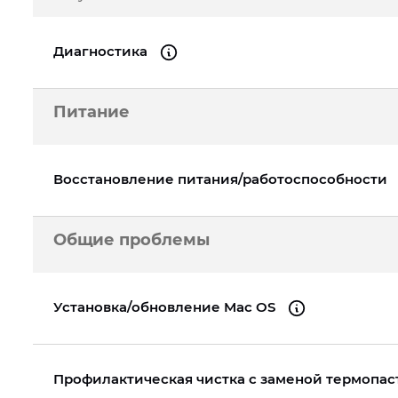
A2289
iPhone 16
iPad Pro 11" (3gen.) 2021
iPhone 13 Pro
iPad 
Диагностика
MacBook Pro 13" Re
A1989
iPhone 15 Pro Max
iPad Pro 11" (2gen.) 2020
iPhone 13 mini
iPad 
Питание
MacBook Pro 16" Re
iPhone 15 Pro
iPad Pro 11" (1gen.) 2018
iPhone 13
iPad 
A2141
MacBook Pro 15" Re
Восстановление питания/работоспособности
A1990
MacBook Pro 13" Re
Общие проблемы
A2159
MacBook Pro 15" Re
Установка/обновление Mac OS
A1990
Профилактическая чистка с заменой термопа