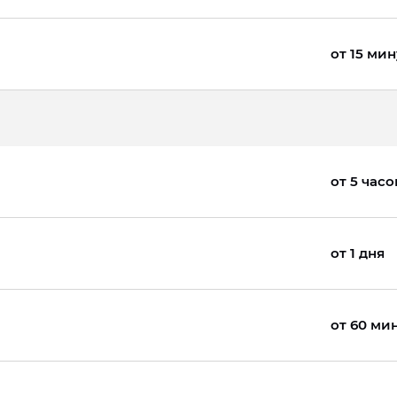
от 15 мин
от 5 часо
от 1 дня
от 60 ми