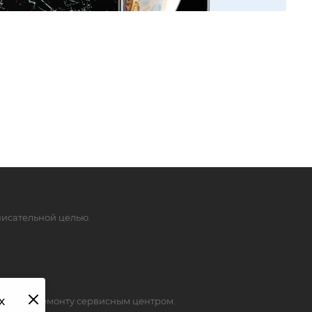
исательной целью.
х
слуги по ремонту сервисным центром.