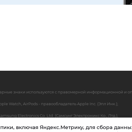
варные знаки используются с правомерной информационной и оп
pple Watch, AirPods - правообладатель Apple Inc. (Эпл Инк.);
sung Electronics Co. Ltd. (Самсунг Электроникс Ко., Лтд.);
итики, включая Яндекс.Метрику, для сбора данны
 с целью описания товара, в отношении которых производятся у