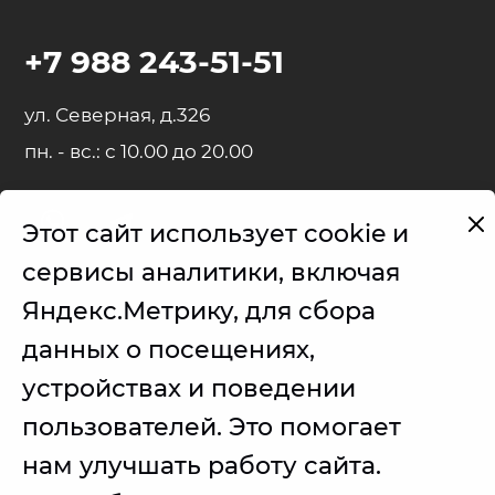
+7 988 243-51-51
ул. Северная, д.326
пн. - вс.: с 10.00 до 20.00
Этот сайт использует cookie и
Представленные на сайте товарные знаки используются с
сервисы аналитики, включая
правомерной информационной и описательной целью.
Яндекс.Метрику, для сбора
iPhone, iPad, MacBook, iMac, Apple Watch, AirPods - правообладатель
Apple Inc. (Эпл Инк.);
данных о посещениях,
Samsung – правообладатель Samsung Electronics Co. Ltd. (Самсунг
устройствах и поведении
Электроникс Ко., Лтд.);
пользователей. Это помогает
Товарные знаки используется с целью описания товара, в
отношении которых производятся услуги по ремонту сервисным
центром.
нам улучшать работу сайта.
Услуги оказываются в неавторизованном сервисном центре, не
связанными с компаниями Правообладателями товарных знаков и/