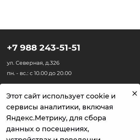
+7 988 243-51-51
ул. Северная, д.326
пн. - вс.: с 10.00 до 20.00
Этот сайт использует cookie и
Представленные на сайте товарные знаки используются с
сервисы аналитики, включая
правомерной информационной и описательной целью.
Яндекс.Метрику, для сбора
iPhone, iPad, MacBook, iMac, Apple Watch, AirPods - правообладатель
Apple Inc. (Эпл Инк.);
данных о посещениях,
Samsung – правообладатель Samsung Electronics Co. Ltd. (Самсунг
устройствах и поведении
Электроникс Ко., Лтд.);