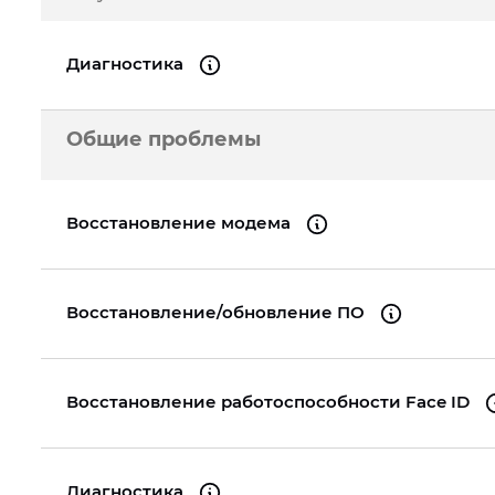
A2289
iPhone 16
iPad Pro 11" (3gen.) 2021
iPhone 13 Pro
iPad 
Диагностика
MacBook Pro 13" Re
A1989
iPhone 15 Pro Max
iPad Pro 11" (2gen.) 2020
iPhone 13 mini
iPad 
Общие проблемы
MacBook Pro 16" Re
iPhone 15 Pro
iPad Pro 11" (1gen.) 2018
iPhone 13
iPad 
A2141
MacBook Pro 15" Re
Восстановление модема
A1990
MacBook Pro 13" Re
A2159
Восстановление/обновление ПО
MacBook Pro 15" Re
A1990
Восстановление работоспособности Face ID
Диагностика