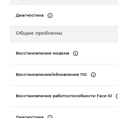
A2289
iPhone 16
iPad Pro 11" (3gen.) 2021
iPhone 13 Pro
iPad 
Диагностика
MacBook Pro 13" Re
A1989
iPhone 15 Pro Max
iPad Pro 11" (2gen.) 2020
iPhone 13 mini
iPad 
Общие проблемы
MacBook Pro 16" Re
iPhone 15 Pro
iPad Pro 11" (1gen.) 2018
iPhone 13
iPad 
A2141
MacBook Pro 15" Re
Восстановление модема
A1990
MacBook Pro 13" Re
A2159
Восстановление/обновление ПО
MacBook Pro 15" Re
A1990
Восстановление работоспособности Face ID
Диагностика