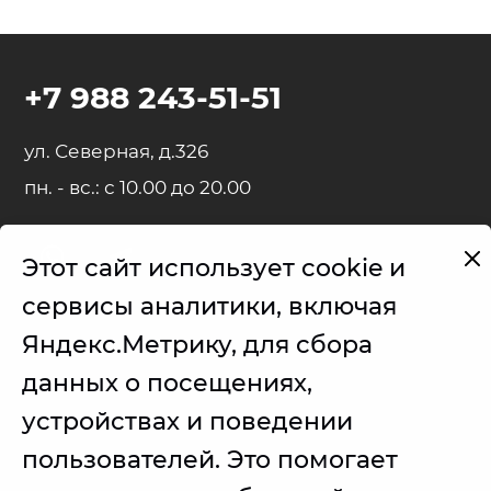
+7 988 243-51-51
ул. Северная, д.326
пн. - вс.: с 10.00 до 20.00
Этот сайт использует cookie и
Представленные на сайте товарные знаки используются с
сервисы аналитики, включая
правомерной информационной и описательной целью.
Яндекс.Метрику, для сбора
iPhone, iPad, MacBook, iMac, Apple Watch, AirPods - правообладатель
Apple Inc. (Эпл Инк.);
данных о посещениях,
Samsung – правообладатель Samsung Electronics Co. Ltd. (Самсунг
устройствах и поведении
Электроникс Ко., Лтд.);
пользователей. Это помогает
Товарные знаки используется с целью описания товара, в
отношении которых производятся услуги по ремонту сервисным
центром.