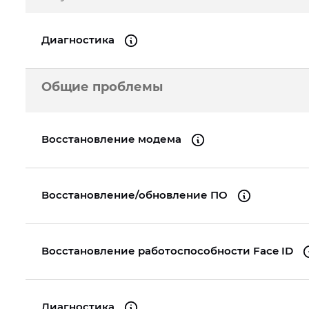
A2289
iPhone 16
iPad Pro 11" (3gen.) 2021
iPhone 13 Pro
iPad 
Диагностика
MacBook Pro 13" Re
A1989
iPhone 15 Pro Max
iPad Pro 11" (2gen.) 2020
iPhone 13 mini
iPad 
Общие проблемы
MacBook Pro 16" Re
iPhone 15 Pro
iPad Pro 11" (1gen.) 2018
iPhone 13
iPad 
A2141
MacBook Pro 15" Re
Восстановление модема
A1990
MacBook Pro 13" Re
A2159
Восстановление/обновление ПО
MacBook Pro 15" Re
A1990
Восстановление работоспособности Face ID
Диагностика