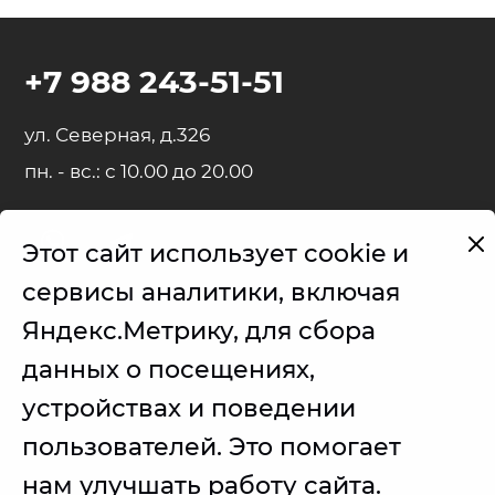
+7 988 243-51-51
ул. Северная, д.326
пн. - вс.: с 10.00 до 20.00
Этот сайт использует cookie и
Представленные на сайте товарные знаки используются с
сервисы аналитики, включая
правомерной информационной и описательной целью.
Яндекс.Метрику, для сбора
iPhone, iPad, MacBook, iMac, Apple Watch, AirPods - правообладатель
Apple Inc. (Эпл Инк.);
данных о посещениях,
Samsung – правообладатель Samsung Electronics Co. Ltd. (Самсунг
устройствах и поведении
Электроникс Ко., Лтд.);
пользователей. Это помогает
Товарные знаки используется с целью описания товара, в
отношении которых производятся услуги по ремонту сервисным
центром.
нам улучшать работу сайта.
Услуги оказываются в неавторизованном сервисном центре, не