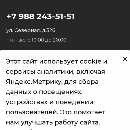
+7 988 243-51-51
ул. Северная, д.326
пн. - вс.: с 10.00 до 20.00
Этот сайт использует cookie и
Представленные на сайте товарные знаки используются с
сервисы аналитики, включая
правомерной информационной и описательной целью.
Яндекс.Метрику, для сбора
iPhone, iPad, MacBook, iMac, Apple Watch, AirPods - правообладатель
Apple Inc. (Эпл Инк.);
данных о посещениях,
Samsung – правообладатель Samsung Electronics Co. Ltd. (Самсунг
устройствах и поведении
Электроникс Ко., Лтд.);
пользователей. Это помогает
Товарные знаки используется с целью описания товара, в
отношении которых производятся услуги по ремонту сервисным
центром.
нам улучшать работу сайта.
Услуги оказываются в неавторизованном сервисном центре, не
связанными с компаниями Правообладателями товарных знаков и/