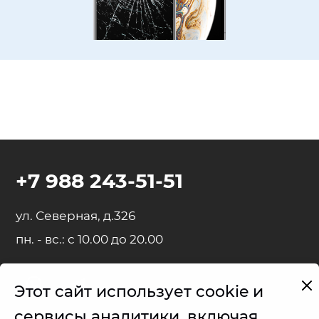
+7 988 243-51-51
ул. Северная, д.326
пн. - вс.: с 10.00 до 20.00
Этот сайт использует cookie и
Представленные на сайте товарные знаки используются с
сервисы аналитики, включая
правомерной информационной и описательной целью.