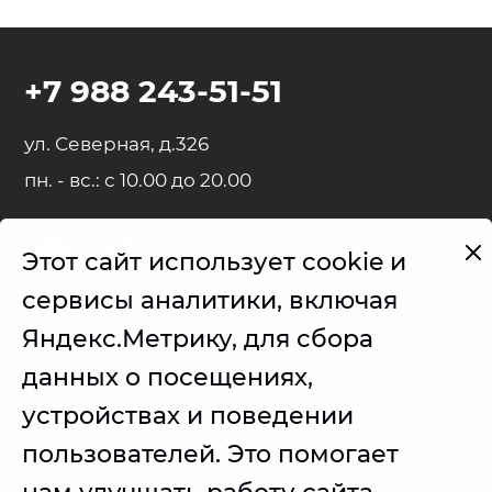
+7 988 243-51-51
ул. Северная, д.326
пн. - вс.: с 10.00 до 20.00
Этот сайт использует cookie и
Представленные на сайте товарные знаки используются с
сервисы аналитики, включая
правомерной информационной и описательной целью.
Яндекс.Метрику, для сбора
iPhone, iPad, MacBook, iMac, Apple Watch, AirPods - правообладатель
Apple Inc. (Эпл Инк.);
данных о посещениях,
Samsung – правообладатель Samsung Electronics Co. Ltd. (Самсунг
устройствах и поведении
Электроникс Ко., Лтд.);
пользователей. Это помогает
Товарные знаки используется с целью описания товара, в
отношении которых производятся услуги по ремонту сервисным
центром.