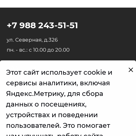
+7 988 243-51-51
ул. Северная, д.326
пн. - вс.: с 10.00 до 20.00
Этот сайт использует cookie и
Представленные на сайте товарные знаки используются с
сервисы аналитики, включая
правомерной информационной и описательной целью.
Яндекс.Метрику, для сбора
iPhone, iPad, MacBook, iMac, Apple Watch, AirPods - правообладатель
Apple Inc. (Эпл Инк.);
данных о посещениях,
Samsung – правообладатель Samsung Electronics Co. Ltd. (Самсунг
устройствах и поведении
Электроникс Ко., Лтд.);
пользователей. Это помогает
Товарные знаки используется с целью описания товара, в
отношении которых производятся услуги по ремонту сервисным
центром.