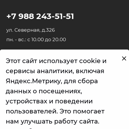
+7 988 243-51-51
ул. Северная, д.326
пн. - вс.: с 10.00 до 20.00
Этот сайт использует cookie и
Представленные на сайте товарные знаки используются с
сервисы аналитики, включая
правомерной информационной и описательной целью.
Яндекс.Метрику, для сбора
iPhone, iPad, MacBook, iMac, Apple Watch, AirPods - правообладатель
Apple Inc. (Эпл Инк.);
данных о посещениях,
Samsung – правообладатель Samsung Electronics Co. Ltd. (Самсунг
устройствах и поведении
Электроникс Ко., Лтд.);
пользователей. Это помогает
Товарные знаки используется с целью описания товара, в
отношении которых производятся услуги по ремонту сервисным
центром.
нам улучшать работу сайта.
Услуги оказываются в неавторизованном сервисном центре, не
связанными с компаниями Правообладателями товарных знаков и/